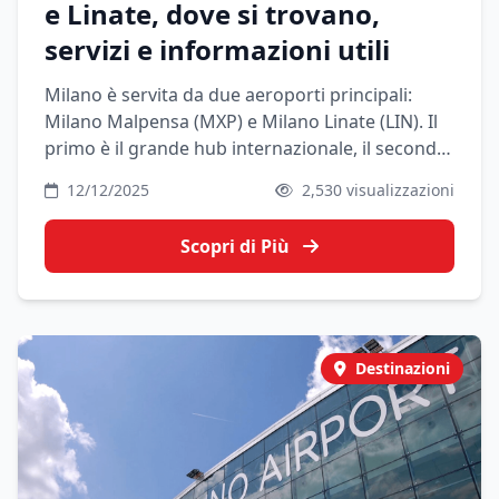
e Linate, dove si trovano,
servizi e informazioni utili
Milano è servita da due aeroporti principali:
Milano Malpensa (MXP) e Milano Linate (LIN). Il
primo è il grande hub internazionale, il secondo
è lo scalo cittadino più vicino al centro.
12/12/2025
2,530 visualizzazioni
Conoscerne posizione, collegamenti e servizi ti
aiuta a scegliere l’aeroporto più comodo e a
Scopri di Più
organizzare meglio il viaggio.
Destinazioni