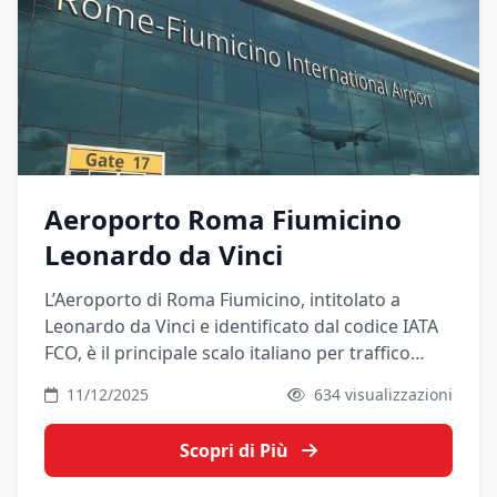
Aeroporto Roma Fiumicino
Leonardo da Vinci
L’Aeroporto di Roma Fiumicino, intitolato a
Leonardo da Vinci e identificato dal codice IATA
FCO, è il principale scalo italiano per traffico
passeggeri e il punto di riferimento per la
11/12/2025
634 visualizzazioni
maggior parte dei voli internazionali da e per
l’Italia. Si trova sul mare, nel comune di
Scopri di Più
Fiumicino, a sud-ovest della città, ed è collegato
a Roma da treni veloci, autobus, taxi e transfer