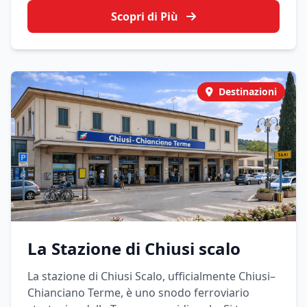
litorale tirrenico dell’isola. Dista circa 30–35 km
Scopri di Più
dal centro di Palermo, con tempi medi in auto
intorno ai 25–35 minuti.
Destinazioni
La Stazione di Chiusi scalo
La stazione di Chiusi Scalo, ufficialmente Chiusi–
Chianciano Terme, è uno snodo ferroviario