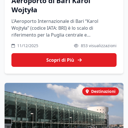
Aeroporto di Bari Karol
Wojtyła
L’Aeroporto Internazionale di Bari “Karol
Wojtyła” (codice IATA: BRI) è lo scalo di
riferimento per la Puglia centrale e
settentrionale. Si trova a nord-ovest della città,
11/12/2025
853 visualizzazioni
in zona Palese, ed è il punto di accesso ideale
per chi vuole visitare Bari, il Gargano, la Murgia,
Scopri di Più
la Valle d’Itria e gran parte dell’Adriatico
pugliese.
Destinazioni