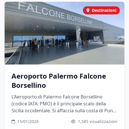
naturale per muoversi in città, verso il Vesuvio,
la Costiera e l’entroterra.
Destinazioni
Aeroporto Palermo Falcone
Borsellino
L’Aeroporto di Palermo Falcone Borsellino
(codice IATA: PMO) è il principale scalo della
Sicilia occidentale. Si affaccia sulla costa di Punta
Raisi ed è il punto di arrivo ideale per visitare
15/01/2026
1,585 visualizzazioni
Palermo, Mondello, Cefalù e gran parte del