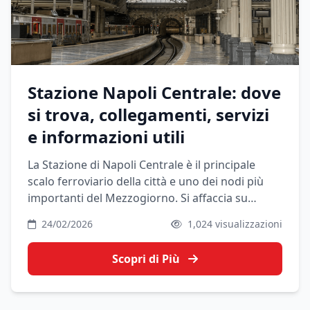
Stazione Napoli Centrale: dove
si trova, collegamenti, servizi
e informazioni utili
La Stazione di Napoli Centrale è il principale
scalo ferroviario della città e uno dei nodi più
importanti del Mezzogiorno. Si affaccia su
Piazza Garibaldi e conta 23 binari dedicati ai
24/02/2026
1,024 visualizzazioni
treni passeggeri, con collegamenti ad alta
velocità, InterCity e regionali verso tutta Italia.
Scopri di Più
Sotto il piano dei binari si trovano le stazioni per
metropolitana, Linea 2 e Circumvesuviana, che
rendono questo hub il punto di partenza