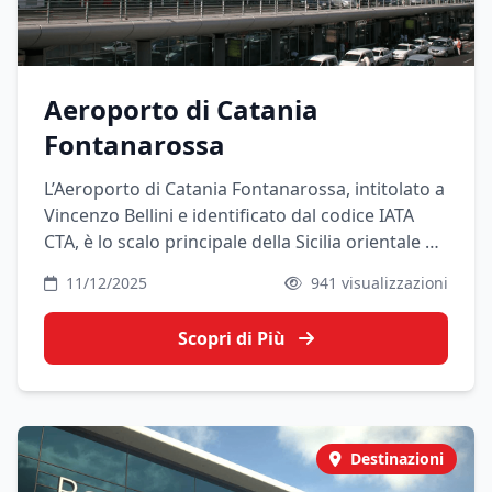
Aeroporto di Catania
Fontanarossa
L’Aeroporto di Catania Fontanarossa, intitolato a
Vincenzo Bellini e identificato dal codice IATA
CTA, è lo scalo principale della Sicilia orientale e
uno dei più trafficati del Sud Italia. Si trova a
11/12/2025
941 visualizzazioni
pochi chilometri dal centro di Catania ed è il
punto di accesso ideale per chi vuole esplorare
Scopri di Più
l’Etna, Taormina, Siracusa e l’intera costa ionica
siciliana.
Destinazioni