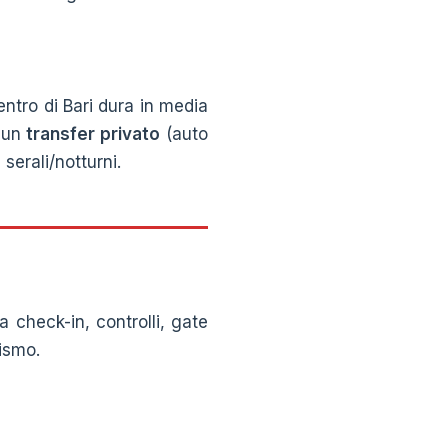
centro di Bari dura in media
e un
transfer privato
(auto
serali/notturni.
 check-in, controlli, gate
ismo.