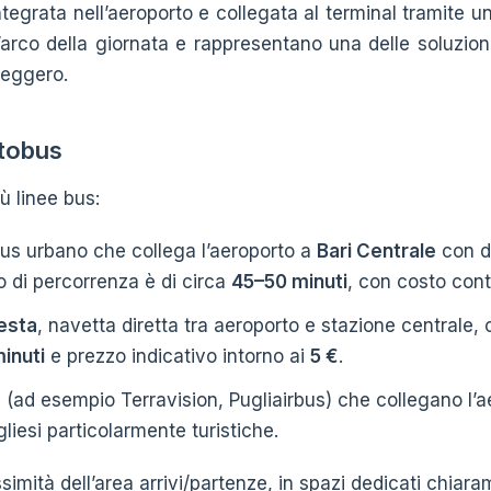
ntegrata nell’aeroporto e collegata al terminal tramite 
ll’arco della giornata e rappresentano una delle soluzio
leggero.
utobus
ù linee bus:
bus urbano che collega l’aeroporto a
Bari Centrale
con d
o di percorrenza è di circa
45–50 minuti
, con costo con
esta
, navetta diretta tra aeroporto e stazione centrale
inuti
e prezzo indicativo intorno ai
5 €
.
 (ad esempio Terravision, Pugliairbus) che collegano l’ae
gliesi particolarmente turistiche.
ssimità dell’area arrivi/partenze, in spazi dedicati chiar