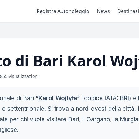
Registra Autonoleggio
News
Destinaz
o di Bari Karol Woj
855 visualizzazioni
ionale di Bari
“Karol Wojtyła”
(codice IATA:
BRI
) è
 e settentrionale. Si trova a nord-ovest della città, 
e per chi vuole visitare Bari, il Gargano, la Murgia, 
ugliese.