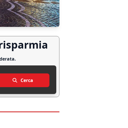
 risparmia
iderata.
Cerca