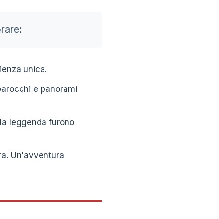
orare:
rienza unica.
i barocchi e panorami
o la leggenda furono
ara. Un'avventura