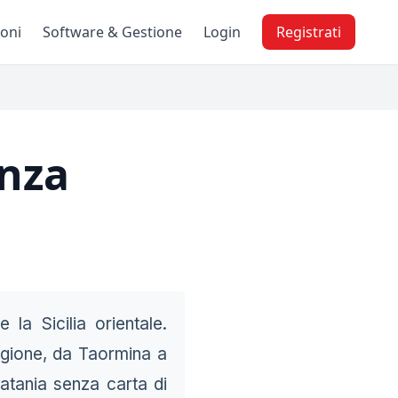
ioni
Software & Gestione
Login
Registrati
enza
 la Sicilia orientale.
egione, da Taormina a
atania senza carta di